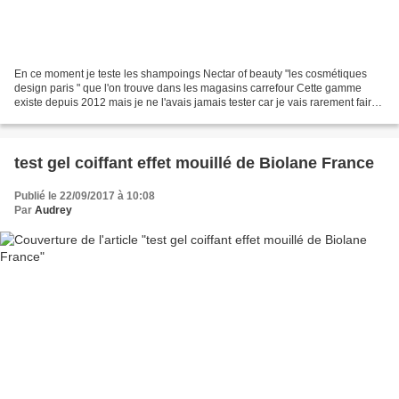
En ce moment je teste les shampoings Nectar of beauty "les cosmétiques
design paris " que l'on trouve dans les magasins carrefour Cette gamme
existe depuis 2012 mais je ne l'avais jamais tester car je vais rarement faire
mes courses à carrefour J'ai eu...
test gel coiffant effet mouillé de Biolane France
Publié le 22/09/2017 à 10:08
Par
Audrey