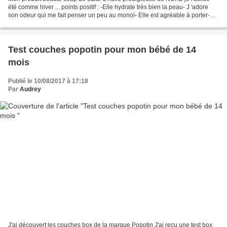
été comme hiver ... points positif : -Elle hydrate très bien la peau- J 'adore
son odeur qui me fait penser un peu au monoï- Elle est agréable à porter-
pratique avec le spay coté...
Test couches popotin pour mon bébé de 14
mois
Publié le 10/08/2017 à 17:18
Par
Audrey
J'ai découvert les couches box de la marque Popotin J'ai reçu une test box