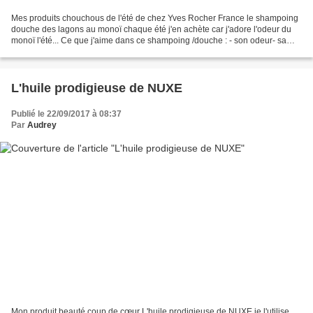
Mes produits chouchous de l'été de chez Yves Rocher France le shampoing
douche des lagons au monoï chaque été j'en achète car j'adore l'odeur du
monoï l'été... Ce que j'aime dans ce shampoing /douche : - son odeur- sa
couleur bleu lagons- pratique à prendre...
L'huile prodigieuse de NUXE
Publié le 22/09/2017 à 08:37
Par
Audrey
Mon produit beauté coup de cœur L'huile prodigieuse de NUXE je l'utilise