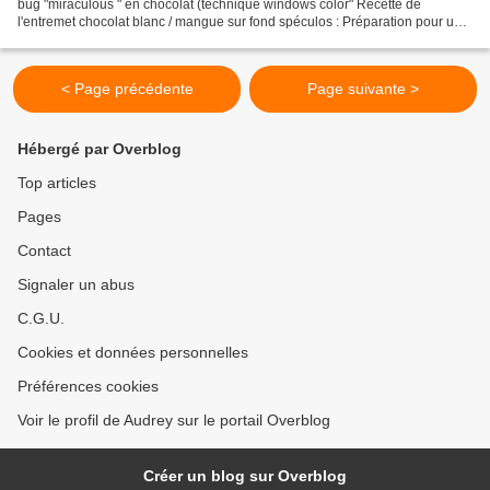
bug "miraculous " en chocolat (technique windows color" Recette de
l'entremet chocolat blanc / mangue sur fond spéculos : Préparation pour un
grand gateau dans un cadre à pâtisserie...
< Page précédente
Page suivante >
Hébergé par Overblog
Top articles
Pages
Contact
Signaler un abus
C.G.U.
Cookies et données personnelles
Préférences cookies
Voir le profil de Audrey sur le portail Overblog
Créer un blog sur Overblog