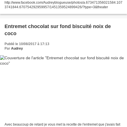
http://www.facebook.com/Audreyblogueuse/photos/a.673471356021584.107
3741844.670754292959957/1451359524899426/?type=3&theater
Entremet chocolat sur fond biscuité noix de
coco
Publié le 10/08/2017 à 17:13
Par
Audrey
Avec beaucoup de retard je vous met la recette de l'entremet que j'avais fait