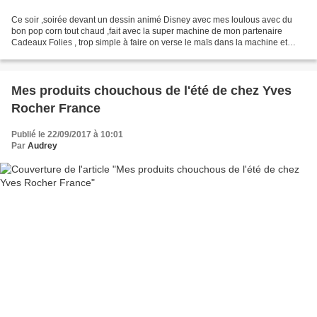
Ce soir ,soirée devant un dessin animé Disney avec mes loulous avec du
bon pop corn tout chaud ,fait avec la super machine de mon partenaire
Cadeaux Folies , trop simple à faire on verse le maïs dans la machine et
grâce à l'air chaud et on obtient du...
Mes produits chouchous de l'été de chez Yves
Rocher France
Publié le 22/09/2017 à 10:01
Par
Audrey