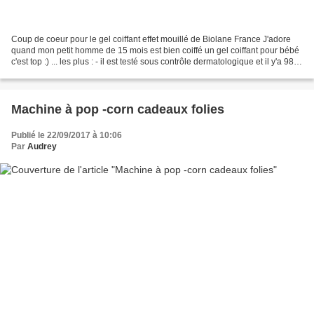
Coup de coeur pour le gel coiffant effet mouillé de Biolane France J'adore
quand mon petit homme de 15 mois est bien coiffé un gel coiffant pour bébé
c'est top :) ... les plus : - il est testé sous contrôle dermatologique et il y'a 98
% d''ingrédients...
Machine à pop -corn cadeaux folies
Publié le 22/09/2017 à 10:06
Par
Audrey