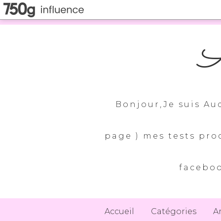
A
Bonjour,Je suis Au
page ) mes tests pro
faceboo
Accueil
Catégories
A