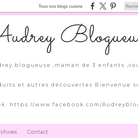
Tous nos blogs cuisine
udrey Blogueu
drey blogueuse ,maman de 3 enfants ,vo
duits et autres découvertes Bienvenue
k :https://www.facebook.com/Audreybl
rchives
Contact