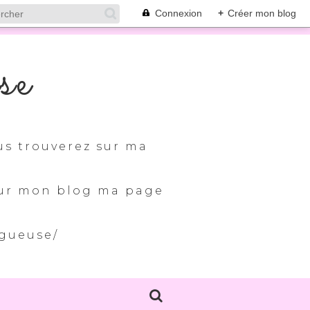
Connexion
+
Créer mon blog
se
us trouverez sur ma
 sur mon blog ma page
ogueuse/