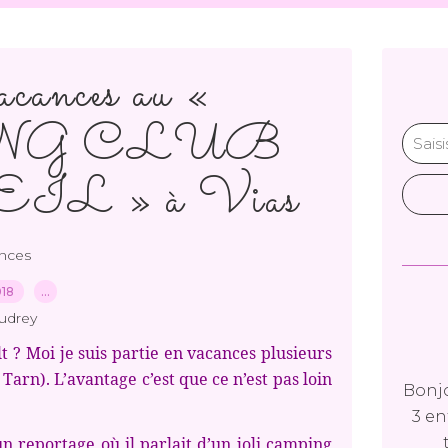
acances au «
G CLUB
L » à Vias
nces
018
…
udrey
 ? Moi je suis partie en vacances plusieurs
Tarn). L’avantage c’est que ce n’est pas loin
Bonjo
3 en
eportage où il parlait d’un joli camping