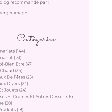
blog recommandé par :
Catégories
nariats
(144)
nariat
(131)
é-Bien Être
(47)
s Chaud
(34)
ux De Fêtes
(25)
ux Divers
(24)
Et Jouets
(24)
es Et Crèmes Et Autres Desserts En
ne
(20)
Produits
(18)