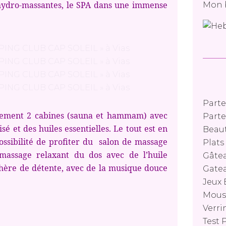
hydro-massantes, le SPA dans une immense
Mon 
Parte
lement 2 cabines (sauna et hammam) avec
Parte
é et des huiles essentielles. Le tout est en
Beaut
 possibilité de profiter du salon de massage
Plat
massage relaxant du dos avec de l’huile
Gâtea
phère de détente, avec de la musique douce
Gatea
Jeux 
Mouss
Verri
Test 