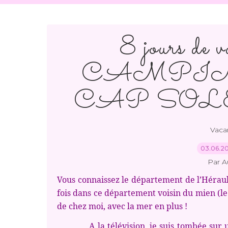
8 jours de v
CAMPIN
CAP SOLEI
Vaca
03.06.2
Par A
Vous connaissez le département de l’Hérault
fois dans ce département voisin du mien (le 
de chez moi, avec la mer en plus !
A la télévision, je suis tombée sur un r