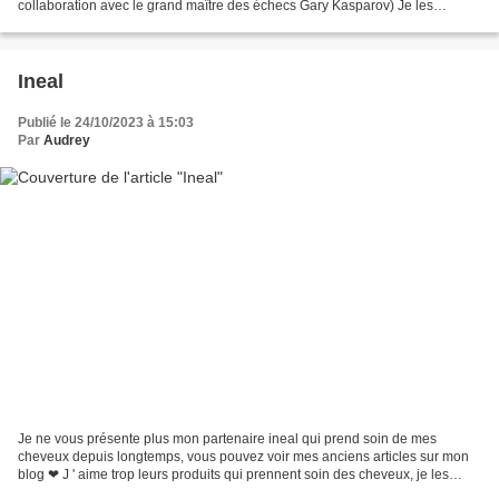
collaboration avec le grand maître des échecs Gary Kasparov) Je les
remercie Shibuya production de m' avoir...
Ineal
Publié le 24/10/2023 à 15:03
Par
Audrey
Je ne vous présente plus mon partenaire ineal qui prend soin de mes
cheveux depuis longtemps, vous pouvez voir mes anciens articles sur mon
blog ❤ J ' aime trop leurs produits qui prennent soin des cheveux, je les
adore 😍 Je les remercie de m' avoir envoyé...