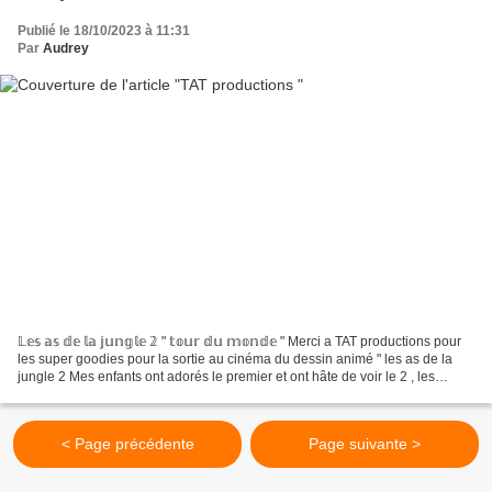
Publié le 18/10/2023 à 11:31
Par
Audrey
𝕃𝕖𝕤 𝕒𝕤 𝕕𝕖 𝕝𝕒 𝕛𝕦𝕟𝕘𝕝𝕖 𝟚 " 𝕥𝕠𝕦𝕣 𝕕𝕦 𝕞𝕠𝕟𝕕𝕖 " Merci a TAT productions pour
les super goodies pour la sortie au cinéma du dessin animé " les as de la
jungle 2 Mes enfants ont adorés le premier et ont hâte de voir le 2 , les
personnages sont marrants 😉 Ils ont...
< Page précédente
Page suivante >