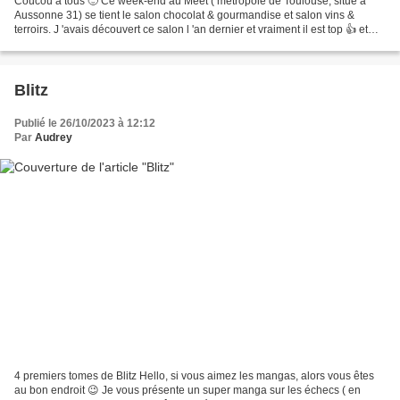
Coucou à tous 🙂 Ce week-end au Meet ( métropole de Toulouse, situé à
Aussonne 31) se tient le salon chocolat & gourmandise et salon vins &
terroirs. J 'avais découvert ce salon l 'an dernier et vraiment il est top 👍 et
merci aux organisateurs de m' avoir...
Blitz
Publié le 26/10/2023 à 12:12
Par
Audrey
4 premiers tomes de Blitz Hello, si vous aimez les mangas, alors vous êtes
au bon endroit 😉 Je vous présente un super manga sur les échecs ( en