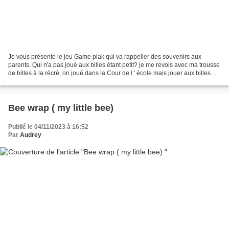
Je vous présente le jeu Game plak qui va rappeller des souvenirs aux
parents. Qui n'a pas joué aux billes étant petit? je me revois avec ma trousse
de billes à la récré, on joué dans la Cour de l ' école mais jouer aux billes
dans la maison est plus compliqué,...
Bee wrap ( my little bee)
Publié le 04/11/2023 à 16:52
Par
Audrey