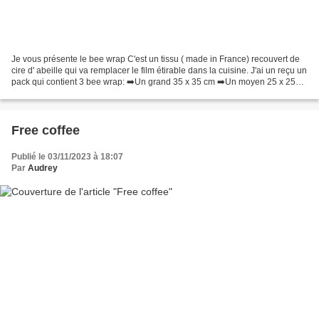
Je vous présente le bee wrap C'est un tissu ( made in France) recouvert de
cire d' abeille qui va remplacer le film étirable dans la cuisine. J'ai un reçu un
pack qui contient 3 bee wrap: ➡️Un grand 35 x 35 cm ➡️Un moyen 25 x 25
cm ➡️Un petit 18 x 18...
Free coffee
Publié le 03/11/2023 à 18:07
Par
Audrey