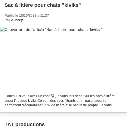
Sac à litière pour chats "kiviks"
Publié le 18/10/2023 à 11:37
Par
Audrey
Coucou, si vous avez un chat 🐱 , je vous fais découvrir les sacs à litière
super Pratique kiviks Ce sont des sacs filtrants anti - gaspillage, ils
permettent d'économiser 30% de litière et le bac reste propre. Je vous
explique, il y a dans le paquet 6...
TAT productions