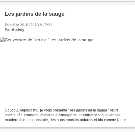
Les jardins de la sauge
Publié le 20/10/2023 à 17:23
Par
Audrey
Coucou, Aujourd'hui, je vous présente " les jardins de la sauge " leurs
spécialités Tisanerie, miellerie et vinaigrerie. Ils cultivent et cueillent de
manière éco- responsable, des bons produits naturels et bio comme j'adore
😍 Ils ont des supers infusions...