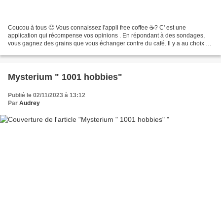
Coucou à tous 🙂 Vous connaissez l'appli free coffee ☕? C' est une
application qui récompense vos opinions . En répondant à des sondages,
vous gagnez des grains que vous échanger contre du café. Il y a au choix du
café en grains, du café moulu ou du café...
Mysterium " 1001 hobbies"
Publié le 02/11/2023 à 13:12
Par
Audrey