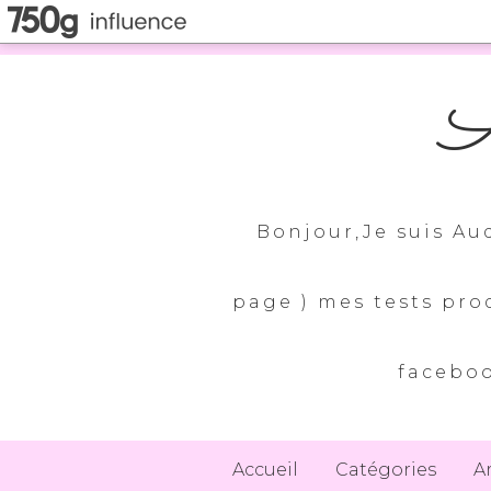
A
Bonjour,Je suis Au
page ) mes tests pro
faceboo
Accueil
Catégories
A