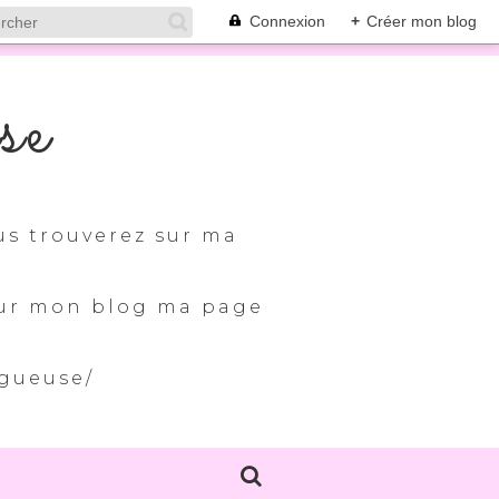
Connexion
+
Créer mon blog
se
us trouverez sur ma
 sur mon blog ma page
ogueuse/