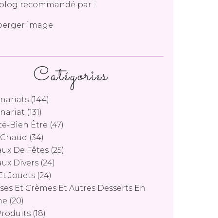
blog recommandé par :
Catégories
nariats
(144)
nariat
(131)
é-Bien Être
(47)
s Chaud
(34)
ux De Fêtes
(25)
ux Divers
(24)
Et Jouets
(24)
es Et Crèmes Et Autres Desserts En
ne
(20)
Produits
(18)