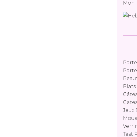
Mon 
Parte
Parte
Beaut
Plat
Gâtea
Gatea
Jeux 
Mouss
Verri
Test 