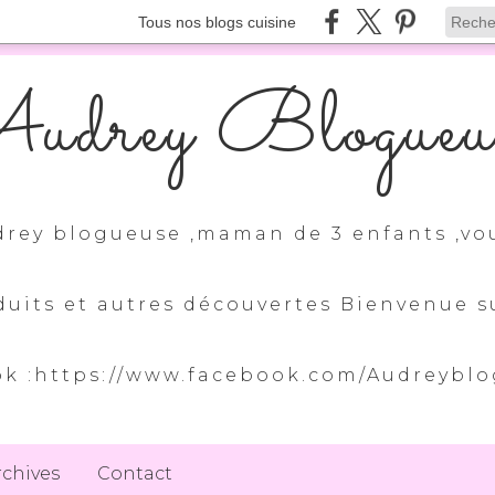
Tous nos blogs cuisine
udrey Blogueu
drey blogueuse ,maman de 3 enfants ,vo
duits et autres découvertes Bienvenue
k :https://www.facebook.com/Audreybl
rchives
Contact