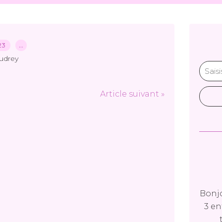
023
…
udrey
Article suivant »
Bonjo
3 en