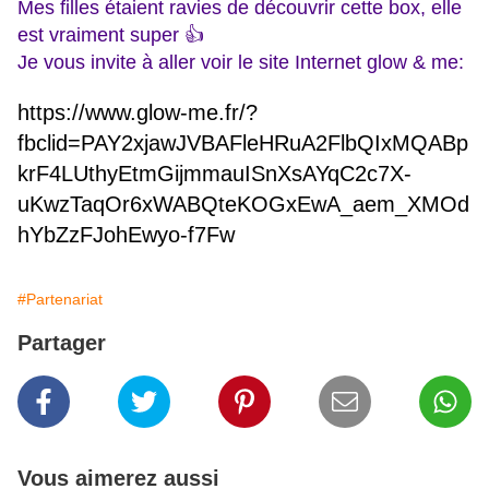
Mes filles étaient ravies de découvrir cette box, elle
est vraiment super 👍
Je vous invite à aller voir le site Internet glow & me:
https://www.glow-me.fr/?
fbclid=PAY2xjawJVBAFleHRuA2FlbQIxMQABp
krF4LUthyEtmGijmmauISnXsAYqC2c7X-
uKwzTaqOr6xWABQteKOGxEwA_aem_XMOd
hYbZzFJohEwyo-f7Fw
#Partenariat
Partager
Vous aimerez aussi