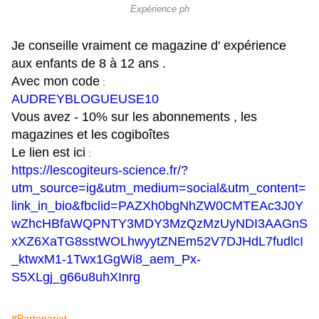
Expérience ph
Je conseille vraiment ce magazine d' expérience
aux enfants de 8 à 12 ans .
Avec mon code
:
AUDREYBLOGUEUSE10
Vous avez - 10% sur les abonnements , les
magazines et les cogiboîtes
Le lien est ici
:
https://lescogiteurs-science.fr/?
utm_source=ig&utm_medium=social&utm_content=
link_in_bio&fbclid=PAZXh0bgNhZW0CMTEAc3J0Y
wZhcHBfaWQPNTY3MDY3MzQzMzUyNDI3AAGnS
xXZ6XaTG8sstWOLhwyytZNEm52V7DJHdL7fudlcI
_ktwxM1-1Twx1GgWi8_aem_Px-
S5XLgj_g66u8uhXInrg
#Partenariat