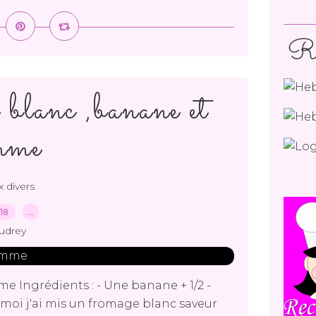
Re
blanc ,banane et
mme
 divers
018
…
udrey
 Ingrédients : - Une banane + 1/2 -
oi j'ai mis un fromage blanc saveur