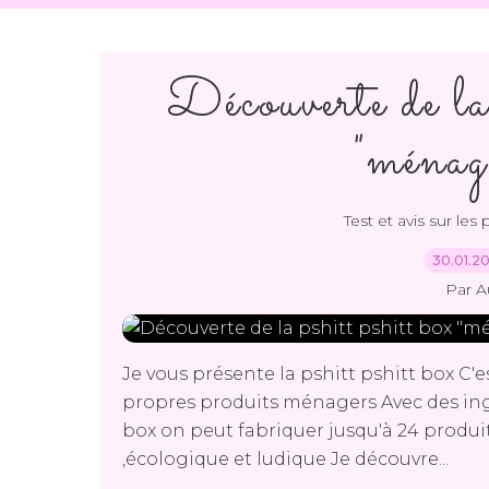
Découverte de la 
"ménage
Test et avis sur les
30.01.2
Par A
Je vous présente la pshitt pshitt box C'e
propres produits ménagers Avec des ing
box on peut fabriquer jusqu'à 24 prod
,écologique et ludique Je découvre...