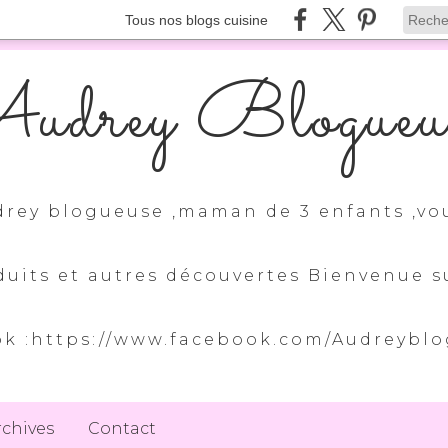
Tous nos blogs cuisine
udrey Blogueu
drey blogueuse ,maman de 3 enfants ,vo
duits et autres découvertes Bienvenue
k :https://www.facebook.com/Audreybl
rchives
Contact