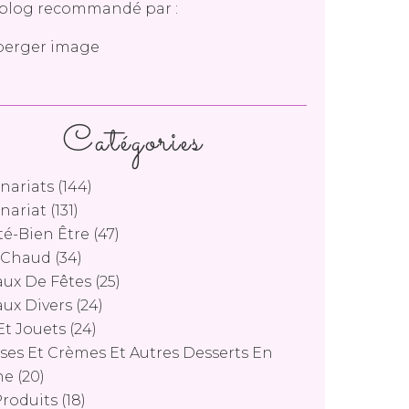
blog recommandé par :
Catégories
nariats
(144)
nariat
(131)
é-Bien Être
(47)
s Chaud
(34)
ux De Fêtes
(25)
ux Divers
(24)
Et Jouets
(24)
es Et Crèmes Et Autres Desserts En
ne
(20)
Produits
(18)