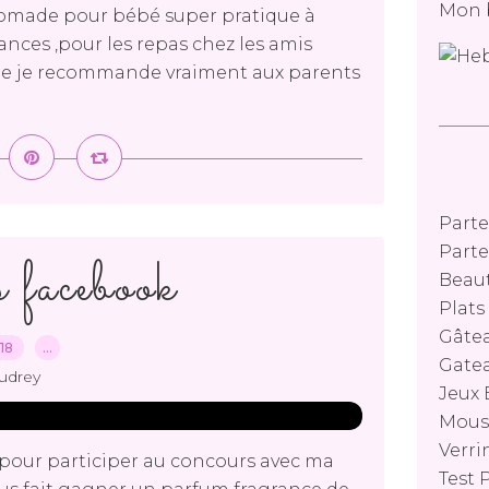
Mon 
nomade pour bébé super pratique à
ances ,pour les repas chez les amis
at que je recommande vraiment aux parents
Parte
Parte
 facebook
Beaut
Plat
Gâtea
018
…
Gatea
udrey
Jeux 
Mouss
Verri
pour participer au concours avec ma
Test 