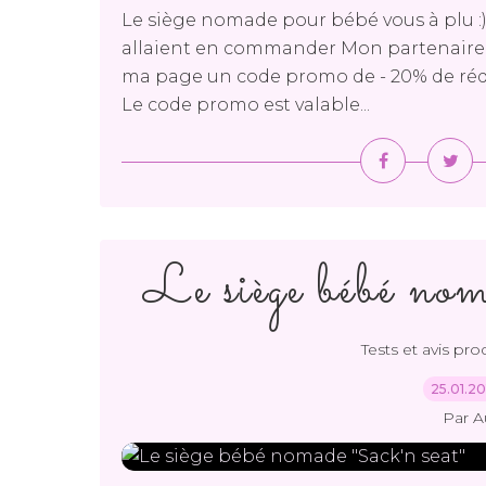
Le siège nomade pour bébé vous à plu :) 
allaient en commander Mon partenaire e
ma page un code promo de - 20% de réduc
Le code promo est valable...
Le siège bébé nom
Tests et avis pr
25.01.2
Par A