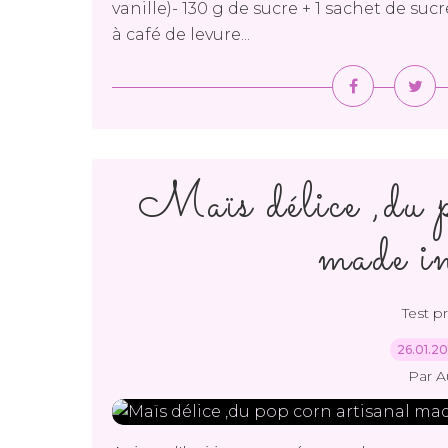
vanille)- 130 g de sucre + 1 sachet de sucre
à café de levure...
Maïs délice ,du p
made i
Test p
26.01.2
Par A