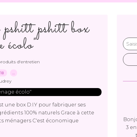
pshitt pshitt box
 écolo"
 produits d'entretien
018
…
udrey
st une box D.I.Y pour fabriquer ses
rédients 100% naturels Grace à cette
Bonjo
uits ménagers C'est économique
3 en