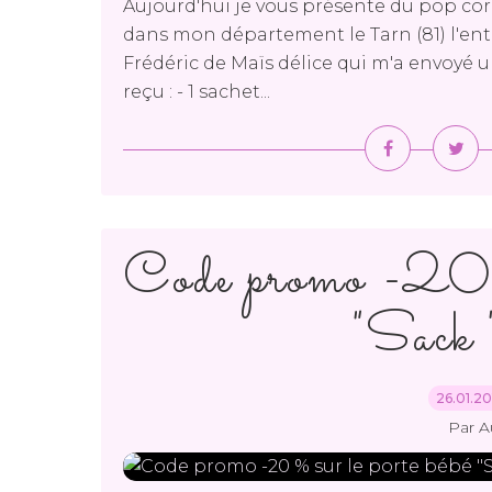
Aujourd'hui je vous présente du pop cor
dans mon département le Tarn (81) l'ent
Frédéric de Maïs délice qui m'a envoyé un
reçu : - 1 sachet...
Code promo -20 % 
"Sack '
26.01.2
Par A