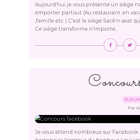
Aujourd'hui je vous présente un siège 
emporter partout (Au restaurant ,en vac
,famille etc..) C'est le siège Sack'n se
Ce siège transforme n'importe...
Concours
25.01.2
Par A
Je vous attend nombreux sur Facebook 