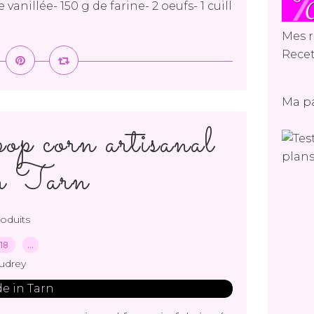
 vanillée- 150 g de farine- 2 oeufs- 1 cuill
Mes r
Recet
Ma p
op corn artisanal
n Tarn
roduits
018
…
udrey