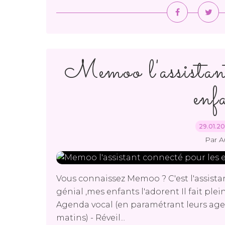
Memoo l'assistant
enf
29.01.2
Par A
Vous connaissez Memoo ? C'est l'assista
génial ,mes enfants l'adorent Il fait plein
Agenda vocal (en paramétrant leurs age
matins) - Réveil...