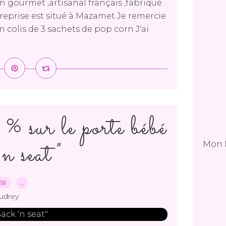
n gourmet ,artisanal français ,fabriqué
reprise est situé à Mazamet Je remercie
 colis de 3 sachets de pop corn J'ai
sur le porte bébé
n seat"
Mon 
018
…
udrey