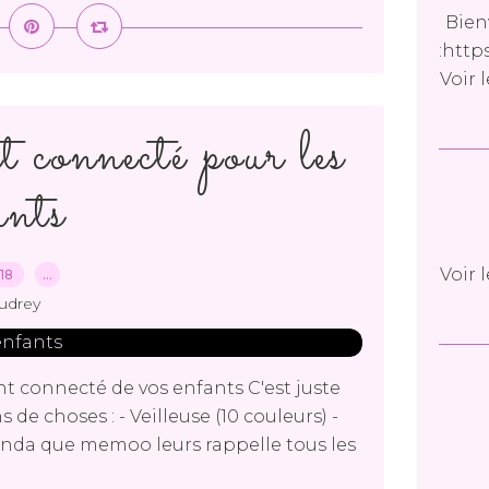
Bien
:http
Voir 
 connecté pour les
ants
Voir 
018
…
udrey
nt connecté de vos enfants C'est juste
s de choses : - Veilleuse (10 couleurs) -
nda que memoo leurs rappelle tous les