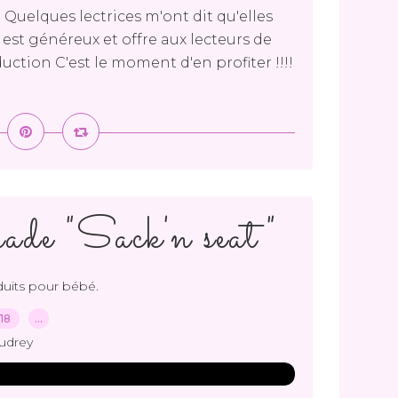
Quelques lectrices m'ont dit qu'elles
st généreux et offre aux lecteurs de
tion C'est le moment d'en profiter !!!!
ade "Sack'n seat"
oduits pour bébé.
018
…
udrey