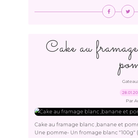
Cake au framage 
po
Gateaux
28.01.2
Par A
Cake au framage blanc ,banane et pomme
Une pomme- Un fromage blanc "100g" (m