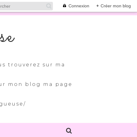
Connexion
+
Créer mon blog
se
us trouverez sur ma
 sur mon blog ma page
ogueuse/