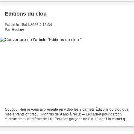
Editions du clou
Publié le 15/01/2026 à 18:34
Par
Audrey
Coucou, Hier je vous ai présenté en vidéo les 2 carnets Éditions du clou que
mes enfants ont reçu : Mon fils de 9 ans à reçu: ➡️ Le carnet pour garçon
curieux de tout " même de lui " Pour les garçons de 8 à 12 ans Un carnet qui
permet à l' enfant de se...