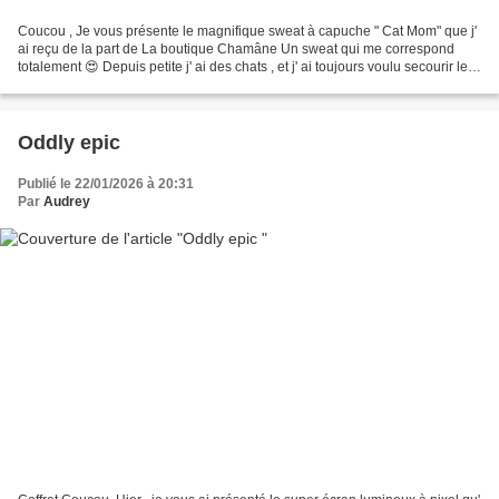
Coucou , Je vous présente le magnifique sweat à capuche " Cat Mom" que j'
ai reçu de la part de La boutique Chamâne Un sweat qui me correspond
totalement 😍 Depuis petite j' ai des chats , et j' ai toujours voulu secourir les
chats qui sont abandonnés,...
Oddly epic
Publié le 22/01/2026 à 20:31
Par
Audrey