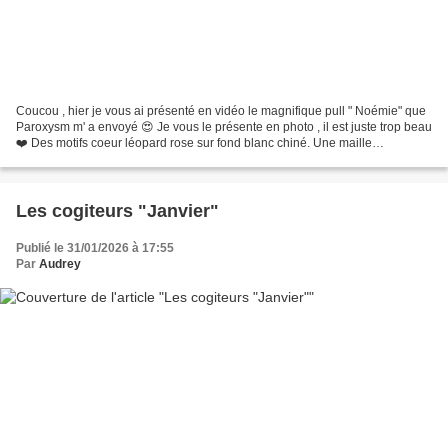
Coucou , hier je vous ai présenté en vidéo le magnifique pull " Noémie" que
Paroxysm m' a envoyé 😍 Je vous le présente en photo , il est juste trop beau
❤️ Des motifs coeur léopard rose sur fond blanc chiné. Une maille
moelleuse, les pulls Paroxysm sont...
Les cogiteurs "Janvier"
Publié le 31/01/2026 à 17:55
Par
Audrey