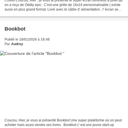
Coffret Coucou, Hier , je vous ai présenté le super écran lumineux à pixel qu'
on a reçu de Oddly epic . C'est une grille de 16x16 personnalisable ( existe
aussi en plus grand format. Livré avec le câble d' alimentation , l' écran se
branche et on l'utilise...
Bookbot
Publié le 18/01/2026 à 18:48
Par
Audrey
Coucou, Hier, je vous ai présenté Bookbot Une super plateforme où on peut
acheter mais aussi vendre ses livres . Bookbot c' est une jeune start-up