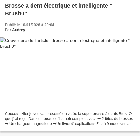
Brosse à dent électrique et intelligente "
Brush0"
Publié le 10/01/2026 à 20:04
Par
Audrey
Coucou , Hier je vous ai présenté en vidéo la super brosse à dents BrushO
que j' ai reçu. Dans un beau coffret noir complet avec : ➡️ 2 têtes de brosses
➡️ Un chargeur magnétique ➡️Un livret d' explications Elle à 9 modes smart
et 100 modes personnalisables...