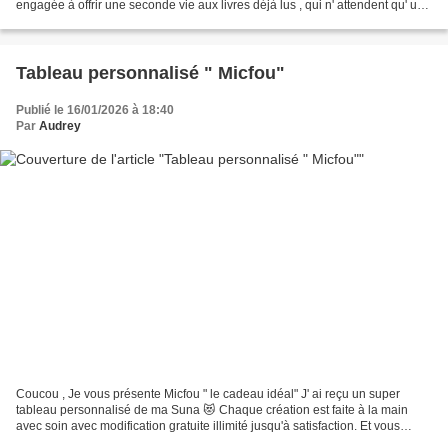
engagée à offrir une seconde vie aux livres déjà lus , qui n' attendent qu' une
chose : repartir à l' aventure....
Tableau personnalisé " Micfou"
Publié le 16/01/2026 à 18:40
Par
Audrey
Coucou , Je vous présente Micfou " le cadeau idéal" J' ai reçu un super
tableau personnalisé de ma Suna 😻 Chaque création est faite à la main
avec soin avec modification gratuite illimité jusqu'à satisfaction. Et vous
recevez un aperçu avant l'impression....