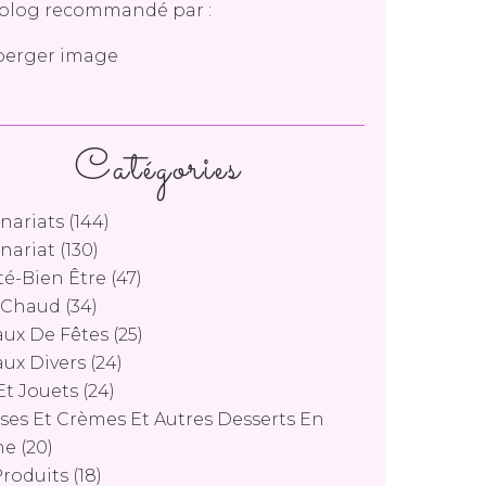
blog recommandé par :
Catégories
nariats
(144)
nariat
(130)
é-Bien Être
(47)
s Chaud
(34)
ux De Fêtes
(25)
ux Divers
(24)
Et Jouets
(24)
es Et Crèmes Et Autres Desserts En
ne
(20)
Produits
(18)