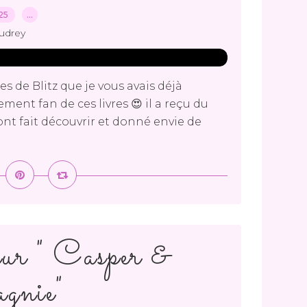
025
…
udrey
res de Blitz que je vous avais déjà
ement fan de ces livres 😍 il a reçu du
ont fait découvrir et donné envie de
ur " Casper &
gnie"