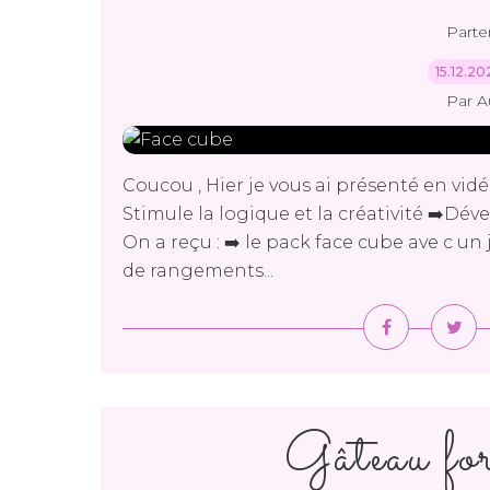
Parte
15.12.2
Par A
Coucou , Hier je vous ai présenté en vidé
Stimule la logique et la créativité ➡️Dév
On a reçu : ➡️ le pack face cube ave c un
de rangements...
Gâteau for