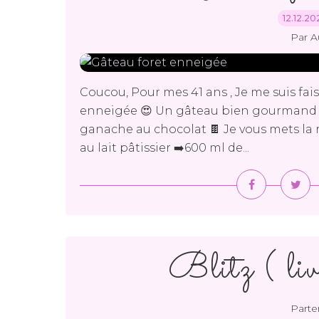
12.12.2
Par A
Coucou, Pour mes 41 ans , Je me suis fai
enneigée 😍 Un gâteau bien gourmand 
ganache au chocolat 🍫 Je vous mets la r
au lait pâtissier ➡️600 ml de...
Blitz ( liv
Parte