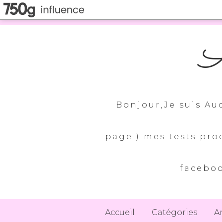
A
Bonjour,Je suis Au
page ) mes tests pro
faceboo
Accueil
Catégories
A