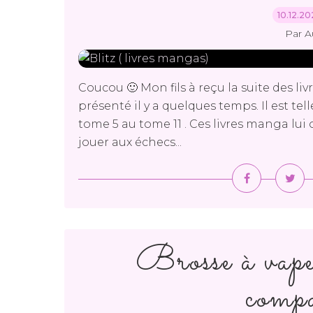
10.12.2
Par A
Coucou 🙂 Mon fils à reçu la suite des liv
présenté il y a quelques temps. Il est tell
tome 5 au tome 11 . Ces livres manga lui 
jouer aux échecs...
Brosse à vape
compa