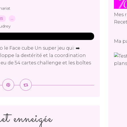
nariat
Mes r
025
…
Recet
udrey
Ma p
o le Face cube Un super jeu qui: ➡️
eloppe la dextérité et la coordination
 jeu de 54 cartes challenge et les boîtes
et enneigée