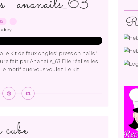
s " ananails_63 "
Re
025
…
udrey
 le kit de faux ongles" press on nails "
sure fait par Ananails_63 Elle réalise les
le motif que vous voulez. Le kit
 cube