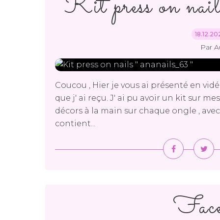
Kit press on nail
18.12.2
Par A
Coucou , Hier je vous ai présenté en vidéo
que j' ai reçu. J' ai pu avoir un kit sur me
décors à la main sur chaque ongle , avec 
contient...
Face