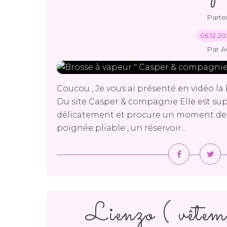
Parte
06.12.2
Par A
Coucou , Je vous ai présenté en vidéo l
Du site Casper & compagnie Elle est supe
délicatement et procure un moment de 
poignée pliable , un réservoir...
Lienzo ( vêteme