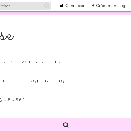
Connexion
+
Créer mon blog
se
us trouverez sur ma
 sur mon blog ma page
ogueuse/