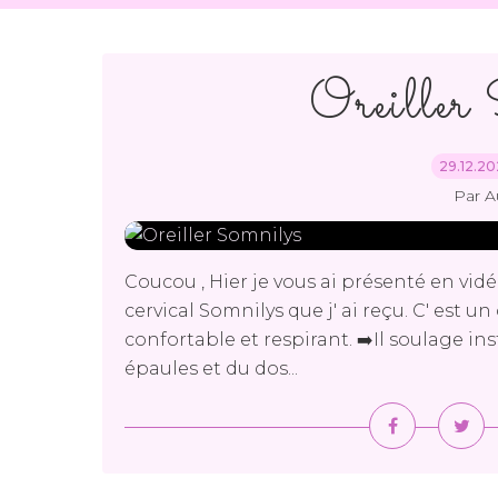
Oreiller
29.12.2
Par A
Coucou , Hier je vous ai présenté en vid
cervical Somnilys que j' ai reçu. C' est 
confortable et respirant. ➡️Il soulage i
épaules et du dos...