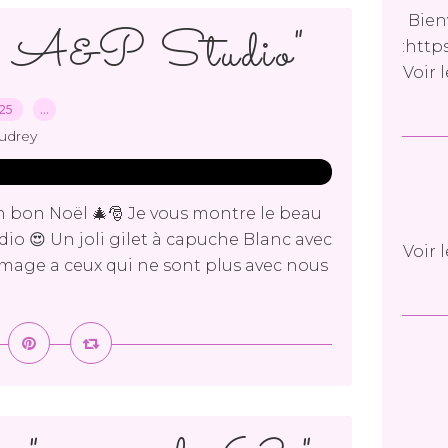
Bien
 " A&P Studio"
:http
Voir 
025
…
udrey
un bon Noël 🎄🎅 Je vous montre le beau
udio 😍 Un joli gilet à capuche Blanc avec
Voir 
age a ceux qui ne sont plus avec nous