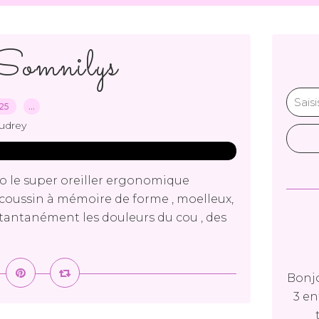
 Somnilys
025
…
udrey
éo le super oreiller ergonomique
un coussin à mémoire de forme , moelleux,
nstantanément les douleurs du cou , des
Bonjo
3 en