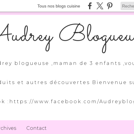
Tous nos blogs cuisine
udrey Blogueu
drey blogueuse ,maman de 3 enfants ,vo
duits et autres découvertes Bienvenue
k :https://www.facebook.com/Audreybl
rchives
Contact