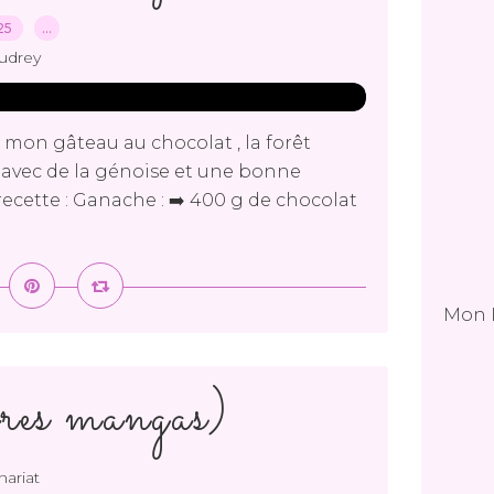
025
…
udrey
s mon gâteau au chocolat , la forêt
avec de la génoise et une bonne
ecette : Ganache : ➡️ 400 g de chocolat
Mon 
res mangas)
nariat