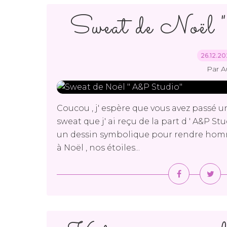
Sweat de Noël
26.12.2
Par A
Coucou , j' espère que vous avez passé 
sweat que j' ai reçu de la part d ' A&P St
un dessin symbolique pour rendre homm
à Noël , nos étoiles...