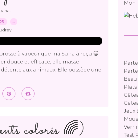
Mon 
nariat
025
…
udrey
a brosse à vapeur que ma Suna à reçu 🐱
r douce et efficace, elle masse
Parte
détente aux animaux. Elle possède une
Parte
Beaut
Plat
Gâtea
Gatea
Jeux 
Mouss
nts colorés 🌈)
Verri
Test 