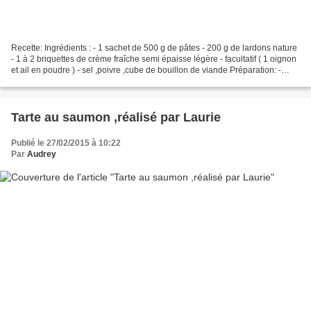
Recette: Ingrédients : - 1 sachet de 500 g de pâtes - 200 g de lardons nature
- 1 à 2 briquettes de crème fraîche semi épaisse légère - facultatif ( 1 oignon
et ail en poudre ) - sel ,poivre ,cube de bouillon de viande Préparation: -
Dans une casserole...
Tarte au saumon ,réalisé par Laurie
Publié le 27/02/2015 à 10:22
Par
Audrey