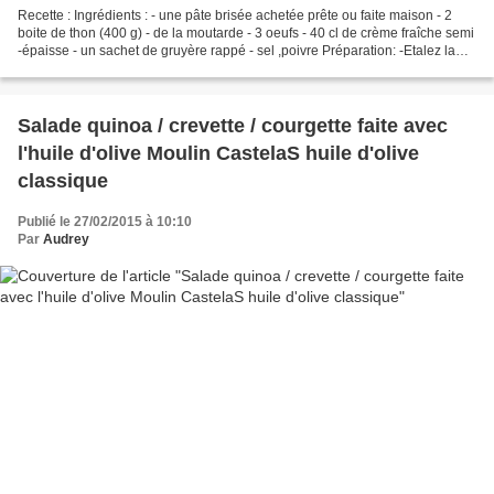
Recette : Ingrédients : - une pâte brisée achetée prête ou faite maison - 2
boite de thon (400 g) - de la moutarde - 3 oeufs - 40 cl de crème fraîche semi
-épaisse - un sachet de gruyère rappé - sel ,poivre Préparation: -Etalez la
pâte dans un moule à...
Salade quinoa / crevette / courgette faite avec
l'huile d'olive Moulin CastelaS huile d'olive
classique
Publié le 27/02/2015 à 10:10
Par
Audrey