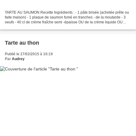
TARTE AU SAUMON Recette Ingrédients : - 1 pâte brisée (achetée prête ou
faite maison) - 1 plaque de saumon fumé en tranches - de la moutarde - 3
oeufs - 40 cl de crème fraîche semi -épaisse OU de la crème liquide OU
moitié crème fraîche/moitié lait (si...
Tarte au thon
Publié le 27/02/2015 à 10:19
Par
Audrey