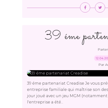
39 éme parten
Parten
12.04.2
Par A
39 éme partenariat Creadise Je vous pré
entreprise familiale qui maîtrise son de
jour joué avec un jeu MGM (notamment 
l'entreprise a été...