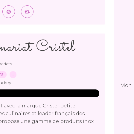
ariat Cristel
ariats
015
…
udrey
Mon 
 avec la marque Cristel petite
es culinaires et leader français des
e propose une gamme de produits inox