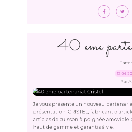
40 eme parten
Parten
12.04.2
Par A
Je vous présente un nouveau partenariat
présentation: CRISTEL, fabricant d’articl
articles de cuisson à poignée amovibl
haut de gamme et garantis à vie....