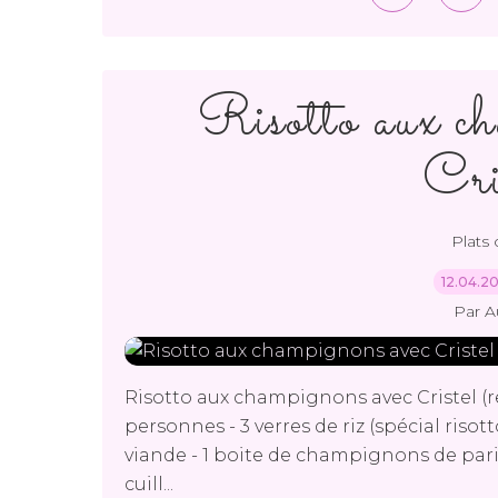
Risotto aux ch
Cri
Plats
12.04.2
Par A
Risotto aux champignons avec Cristel (r
personnes - 3 verres de riz (spécial risott
viande - 1 boite de champignons de paris -
cuill...