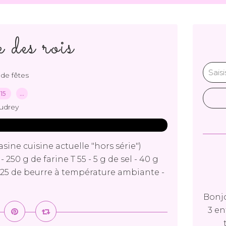
des rois
de fêtes
015
…
udrey
sine cuisine actuelle "hors série")
 250 g de farine T 55 - 5 g de sel - 40 g
 125 de beurre à température ambiante -
Bonjo
3 en