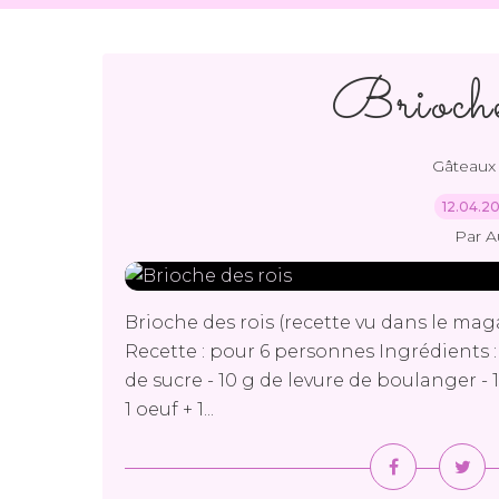
Brioche 
Gâteaux 
12.04.2
Par A
Brioche des rois (recette vu dans le maga
Recette : pour 6 personnes Ingrédients : -
de sucre - 10 g de levure de boulanger -
1 oeuf + 1...