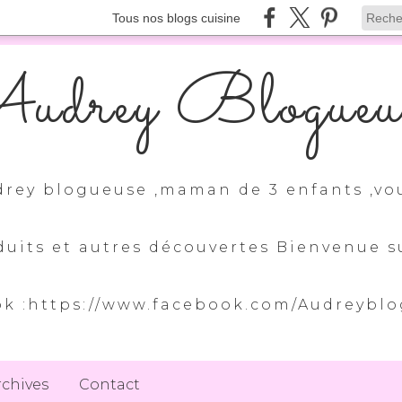
Tous nos blogs cuisine
udrey Blogueu
drey blogueuse ,maman de 3 enfants ,vo
duits et autres découvertes Bienvenue
k :https://www.facebook.com/Audreybl
rchives
Contact