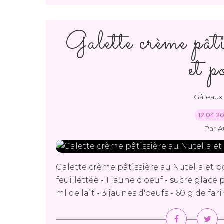
Galette crème pât
et p
Gâteaux 
12.04.2
Par A
Galette crème pâtissière au Nutella et po
feuillettée - 1 jaune d'oeuf - sucre glace
ml de lait - 3 jaunes d'oeufs - 60 g de farin