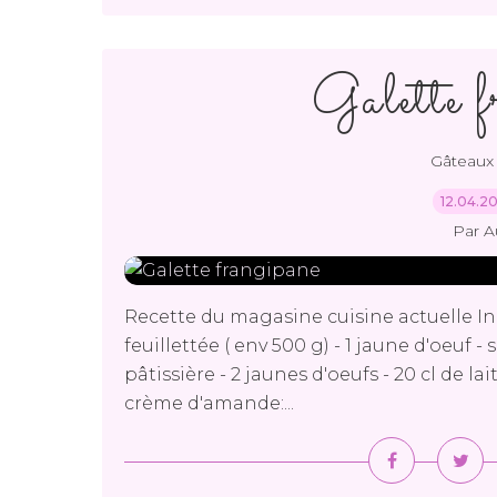
Galette f
Gâteaux 
12.04.2
Par A
Recette du magasine cuisine actuelle Ing
feuillettée ( env 500 g) - 1 jaune d'oeuf -
pâtissière - 2 jaunes d'oeufs - 20 cl de lai
crème d'amande:...