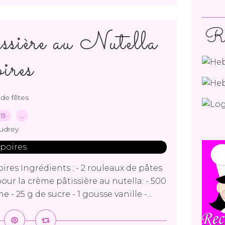
Re
issière au Nutella
oires
de fêtes
015
…
udrey
ires Ingrédients : - 2 rouleaux de pâtes
 pour la crème pâtissière au nutella: - 500
e - 25 g de sucre - 1 gousse vanille -...