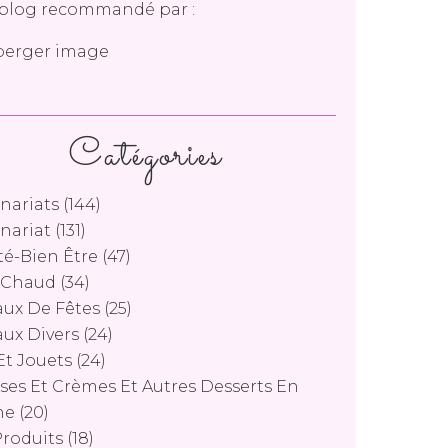
blog recommandé par :
Catégories
nariats
(144)
nariat
(131)
é-Bien Être
(47)
s Chaud
(34)
ux De Fêtes
(25)
ux Divers
(24)
Et Jouets
(24)
es Et Crèmes Et Autres Desserts En
ne
(20)
Produits
(18)