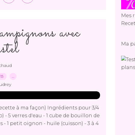
Mes r
Recet
ampignons avec
stel
Ma p
 chaud
015
…
udrey
ecette à ma façon) Ingrédients pour 3/4
o) - 5 verres d'eau - 1 cube de bouillon de
 1 petit oignon - huile (cuisson) - 3 à 4