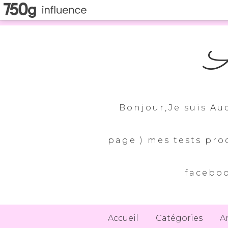
A
Bonjour,Je suis Au
page ) mes tests pro
faceboo
Accueil
Catégories
A