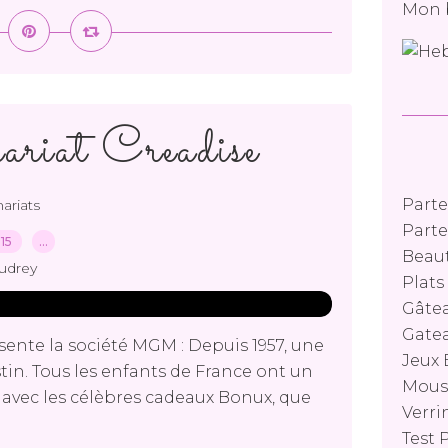
Mon 
ariat Creadise
Parte
ariats
Parte
015
…
Beaut
udrey
Plat
Gâtea
Gatea
sente la société MGM : Depuis 1957, une
Jeux 
stin. Tous les enfants de France ont un
Mouss
avec les célèbres cadeaux Bonux, que
Verri
Test 