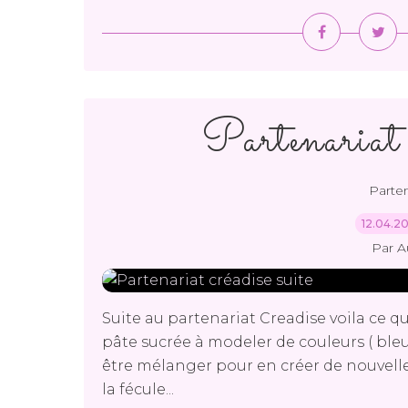
Partenariat c
Parten
12.04.2
Par A
Suite au partenariat Creadise voila ce que
pâte sucrée à modeler de couleurs ( bleu 
être mélanger pour en créer de nouvelles
la fécule...