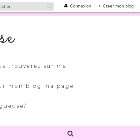
Connexion
+
Créer mon blog
se
us trouverez sur ma
 sur mon blog ma page
ogueuse/