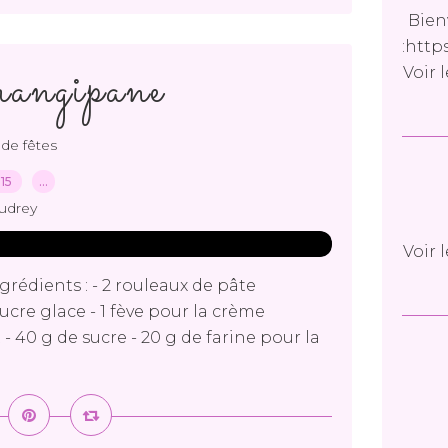
Bien
:http
rangipane
Voir 
de fêtes
015
…
udrey
Voir 
rédients : - 2 rouleaux de pâte
 sucre glace - 1 fève pour la crème
t - 40 g de sucre - 20 g de farine pour la