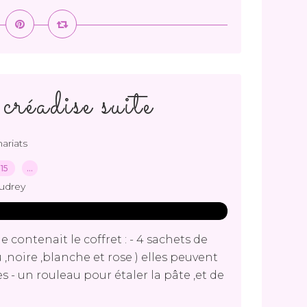
réadise suite
ariats
015
…
udrey
 contenait le coffret : - 4 sachets de
,noire ,blanche et rose ) elles peuvent
 - un rouleau pour étaler la pâte ,et de